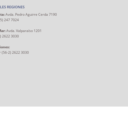
LES REGIONES
ta:
Avda. Pedro Aguirre Cerda 7190
55) 247 7024
Mar:
Avda. Valparaíso 1201
2) 2622 3030
iones:
r (56-2) 2622 3030