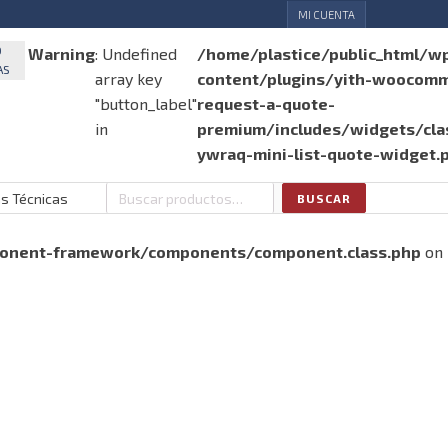
MI CUENTA
O
Warning
: Undefined
/home/plastice/public_html/w
AS
array key
content/plugins/yith-woocom
"button_label"
request-a-quote-
in
premium/includes/widgets/clas
ywraq-mini-list-quote-widget.
as Técnicas
BUSCAR
Buscar
por:
ponent-framework/components/component.class.php
on