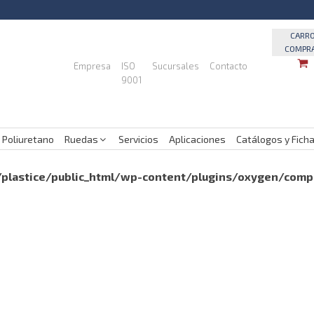
CARR
COMPR
Empresa
ISO
Sucursales
Contacto
9001
 Poliuretano
Ruedas
Servicios
Aplicaciones
Catálogos y Fich
plastice/public_html/wp-content/plugins/oxygen/com