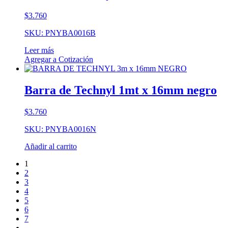
$
3.760
SKU: PNYBA0016B
Leer más
Agregar a Cotización
Barra de Technyl 1mt x 16mm negro
$
3.760
SKU: PNYBA0016N
Añadir al carrito
1
2
3
4
5
6
7
→