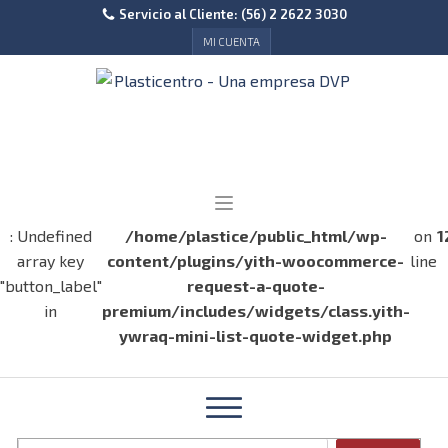
Servicio al Cliente: (56) 2 2622 3030
MI CUENTA
: Undefined
/home/plastice/public_html/wp-
on
1
array key
content/plugins/yith-woocommerce-
line
"button_label"
request-a-quote-
in
premium/includes/widgets/class.yith-
ywraq-mini-list-quote-widget.php