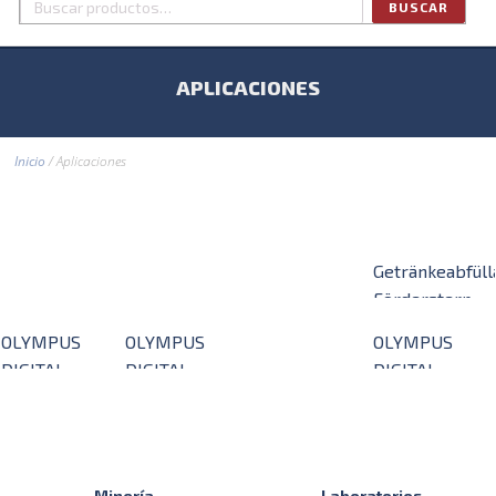
BUSCAR
Buscar
por:
APLICACIONES
Inicio
/ Aplicaciones
Getränkeabfüll
Förderstern,
Transportschn
OLYMPUS
OLYMPUS
OLYMPUS
DIGITAL
DIGITAL
DIGITAL
CAMERA
CAMERA
CAMERA
Minería
Laboratorios