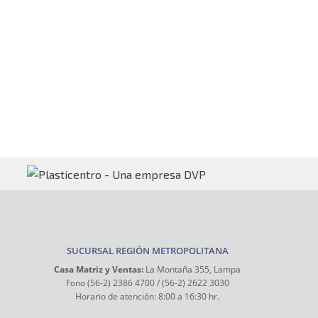
SUCURSAL REGIÓN METROPOLITANA
Casa Matriz y Ventas:
La Montaña 355, Lampa
Fono (56-2) 2386 4700 / (56-2) 2622 3030
Horario de atención: 8:00 a 16:30 hr.