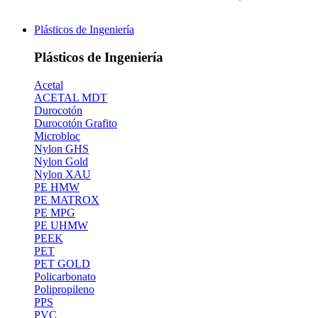
Plásticos de Ingeniería
Plásticos de Ingeniería
Acetal
ACETAL MDT
Durocotón
Durocotón Grafito
Microbloc
Nylon GHS
Nylon Gold
Nylon XAU
PE HMW
PE MATROX
PE MPG
PE UHMW
PEEK
PET
PET GOLD
Policarbonato
Polipropileno
PPS
PVC