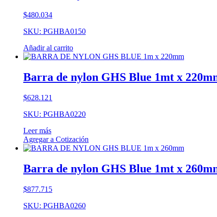
$
480.034
SKU: PGHBA0150
Añadir al carrito
Barra de nylon GHS Blue 1mt x 220m
$
628.121
SKU: PGHBA0220
Leer más
Agregar a Cotización
Barra de nylon GHS Blue 1mt x 260m
$
877.715
SKU: PGHBA0260