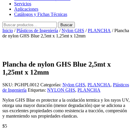
Servicios
Aplicaciones
Catálogos y Fichas Técnicas
Buscar
Buscar
por:
Inicio
/
Plásticos de Ingeniería
/
Nylon GHS
/
PLANCHA
/ Plancha
de nylon GHS Blue 2,5mt x 1,25mt x 12mm
Plancha de nylon GHS Blue 2,5mt x
1,25mt x 12mm
SKU:
PGHPL0012
Categorías:
Nylon GHS
,
PLANCHA
,
Plásticos
de Ingeniería
Etiquetas:
NYLON GHS
,
PLANCHA
Nylon GHS Blue es protector a la oxidación termica y los rayos UV,
otorga una mayor duración (menor degradación) que se adiciona a
sus excelentes propiedades como resistencia a tracción, compresión
y manteniendo sus propiedades elasticas.
$
5