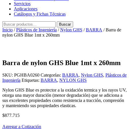
Servicios
Aplicaciones
Catálogos y Fichas Técnicas
Buscar
Buscar
por:
Inicio
/
Plásticos de Ingeniería
/
Nylon GHS
/
BARRA
/ Barra de
nylon GHS Blue 1mt x 260mm
Barra de nylon GHS Blue 1mt x 260mm
SKU:
PGHBA0260
Categorías:
BARRA
,
Nylon GHS
,
Plásticos de
Ingeniería
Etiquetas:
BARRA
,
NYLON GHS
Nylon GHS Blue es protector a la oxidación termica y los rayos UV,
otorga una mayor duración (menor degradación) que se adiciona a
sus excelentes propiedades como resistencia a tracción, compresión
y manteniendo sus propiedades elasticas.
$
877.715
Agregar a Cotización