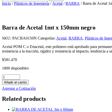
por:
Inicio
/
Plásticos de Ingeniería
/
Acetal
/
BARRA
/ Barra de Acetal 
Barra de Acetal 1mt x 150mm negro
SKU:
PACBA0150N
Categorías:
Acetal
,
BARRA
,
Plásticos de Inge
Acetal POM C o Ertacetal, este polimero está aprobado para permanece
resistencia a la tracción, rigidez y resistencia al impacto, tendencia a 
$
581.470
1800 disponibles
Barra
de
Añadir al carrito
Acetal
Agregar a Cotización
1mt
x
Related products
150mm
negro
cantidad