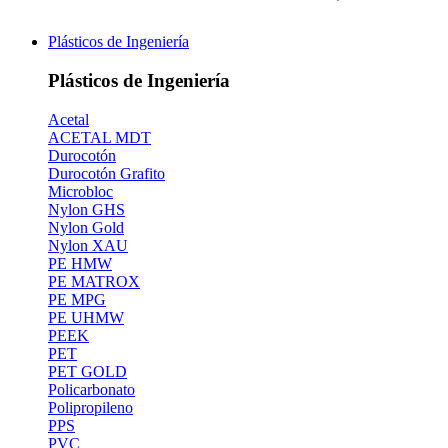
Plásticos de Ingeniería
Plásticos de Ingeniería
Acetal
ACETAL MDT
Durocotón
Durocotón Grafito
Microbloc
Nylon GHS
Nylon Gold
Nylon XAU
PE HMW
PE MATROX
PE MPG
PE UHMW
PEEK
PET
PET GOLD
Policarbonato
Polipropileno
PPS
PVC