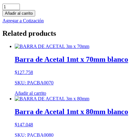
Barra
de
Añadir al carrito
Durocotón
Agregar a Cotización
1mt
x
Related products
50mm
café
cantidad
Barra de Acetal 1mt x 70mm blanco
$
127.758
SKU: PACBA0070
Añadir al carrito
Barra de Acetal 1mt x 80mm blanco
$
147.048
SKU: PACBA0080