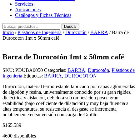
Servicios
Aplicaciones
Catálogos y Fichas Técnicas
Buscar
Buscar
por:
Inicio
/
Plásticos de Ingeniería
/
Durocotón
/
BARRA
/ Barra de
Durocotón 1mt x 50mm café
Barra de Durocotón 1mt x 50mm café
SKU:
PDUBA0050
Categorías:
BARRA
,
Durocotón
,
Plásticos de
Ingeniería
Etiquetas:
BARRA
,
DUROCOTÓN
Durocoton, material termo-estable fabricado por capas aglomeradas
de algodón y resina, universalmente conocido por su gran rigidez
dieléctrica y aislación, debido a su composición posee gran
estabilidad (bajo coeficiente de dilatación) y muy baja fluencia a
altas temperaturas, su resistencia al desgaste se incrementa
notablemente en su versión con carga de Grafito.
$
165.589
4600 disponibles