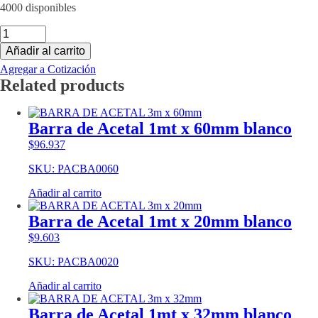
4000 disponibles
Barra
de
Añadir al carrito
nylon
GOLD
Agregar a Cotización
1mt
Related products
x
60mm
amarillo
Barra de Acetal 1mt x 60mm blanco
cantidad
$
96.937
SKU: PACBA0060
Añadir al carrito
Barra de Acetal 1mt x 20mm blanco
$
9.603
SKU: PACBA0020
Añadir al carrito
Barra de Acetal 1mt x 32mm blanco