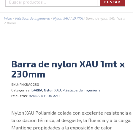
BUSCAR
Buscar
por:
Inicio
/
Plásticos de Ingeniería
/
Nylon XAU
/
BARRA
/ Barra de nylon XAU 1mt x
230mm
Barra de nylon XAU 1mt x
230mm
SKU:
PNXBA0230
Categorías:
BARRA
,
Nylon XAU
,
Plásticos de Ingeniería
Etiquetas:
BARRA
,
NYLON XAU
Nylon XAU Poliamida colada con excelente resistencia a
la oxidación térmica, al desgaste, la fluencia y a la carga.
Mantiene propiedades a la exposición de calor