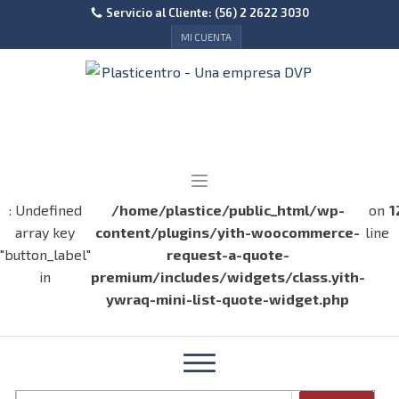
Servicio al Cliente: (56) 2 2622 3030
MI CUENTA
: Undefined
/home/plastice/public_html/wp-
on
1
array key
content/plugins/yith-woocommerce-
line
"button_label"
request-a-quote-
in
premium/includes/widgets/class.yith-
ywraq-mini-list-quote-widget.php