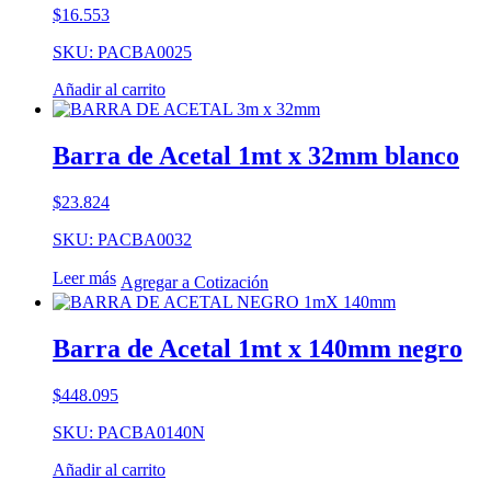
$
16.553
SKU: PACBA0025
Añadir al carrito
Barra de Acetal 1mt x 32mm blanco
$
23.824
SKU: PACBA0032
Leer más
Agregar a Cotización
Barra de Acetal 1mt x 140mm negro
$
448.095
SKU: PACBA0140N
Añadir al carrito