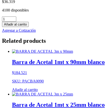
$
36.319
4100 disponibles
Barra
de
Añadir al carrito
PE-
Agregar a Cotización
UHMW
1mt
Related products
x
40mm
blanco
cantidad
Barra de Acetal 1mt x 90mm blanco
$
184.521
SKU: PACBA0090
Añadir al carrito
Barra de Acetal 1mt x 25mm blanco