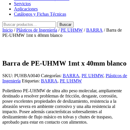
Servicios
Aplicaciones
Catálogos y Fichas Técnicas
Buscar
Buscar
por:
Inicio
/
Plásticos de Ingeniería
/
PE UHMW
/
BARRA
/ Barra de
PE-UHMW 1mt x 40mm blanco
Barra de PE-UHMW 1mt x 40mm blanco
SKU:
PUHBA0040
Categorías:
BARRA
,
PE UHMW
,
Plásticos de
Ingeniería
Etiquetas:
BARRA
,
PE UHMW
Polietileno PE-UHMW de ultra alto peso molecular, ampliamente
destinado a resolver problemas de fricción, desgaste, corrosión,
posee excelentes propiedades de deslizamiento, resistencia a la
abrasión severa en ambiente corrosivo y una alta resistencia al
impacto. Posee además características sobresalientes al
deslizamiento de flujo másico en tolvas y chutes de traspaso,
aprobado para estar en contacto con alimentos.