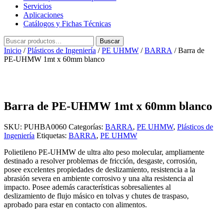
Servicios
Aplicaciones
Catálogos y Fichas Técnicas
Buscar
Buscar
por:
Inicio
/
Plásticos de Ingeniería
/
PE UHMW
/
BARRA
/ Barra de
PE-UHMW 1mt x 60mm blanco
Barra de PE-UHMW 1mt x 60mm blanco
SKU:
PUHBA0060
Categorías:
BARRA
,
PE UHMW
,
Plásticos de
Ingeniería
Etiquetas:
BARRA
,
PE UHMW
Polietileno PE-UHMW de ultra alto peso molecular, ampliamente
destinado a resolver problemas de fricción, desgaste, corrosión,
posee excelentes propiedades de deslizamiento, resistencia a la
abrasión severa en ambiente corrosivo y una alta resistencia al
impacto. Posee además características sobresalientes al
deslizamiento de flujo másico en tolvas y chutes de traspaso,
aprobado para estar en contacto con alimentos.