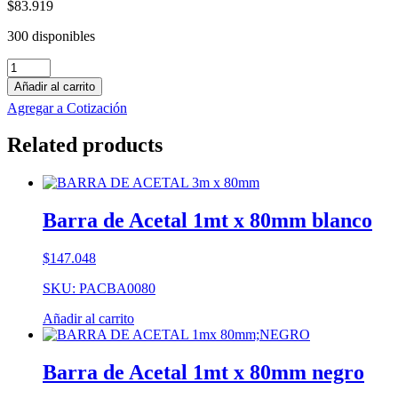
$
83.919
300 disponibles
Barra
de
Añadir al carrito
PE-
Agregar a Cotización
UHMW
1mt
Related products
x
60mm
blanco
cantidad
Barra de Acetal 1mt x 80mm blanco
$
147.048
SKU: PACBA0080
Añadir al carrito
Barra de Acetal 1mt x 80mm negro