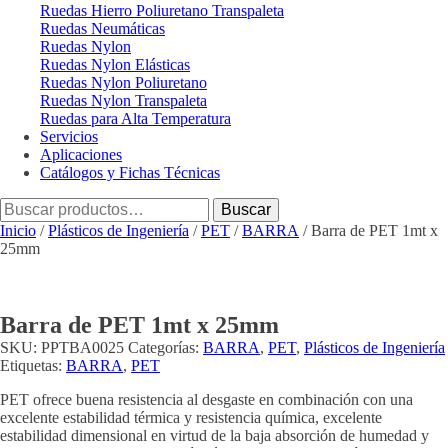
Ruedas Hierro Poliuretano Transpaleta
Ruedas Neumáticas
Ruedas Nylon
Ruedas Nylon Elásticas
Ruedas Nylon Poliuretano
Ruedas Nylon Transpaleta
Ruedas para Alta Temperatura
Servicios
Aplicaciones
Catálogos y Fichas Técnicas
Buscar
Buscar
por:
Inicio
/
Plásticos de Ingeniería
/
PET
/
BARRA
/ Barra de PET 1mt x
25mm
Barra de PET 1mt x 25mm
SKU:
PPTBA0025
Categorías:
BARRA
,
PET
,
Plásticos de Ingeniería
Etiquetas:
BARRA
,
PET
PET ofrece buena resistencia al desgaste en combinación con una
excelente estabilidad térmica y resistencia química, excelente
estabilidad dimensional en virtud de la baja absorción de humedad y