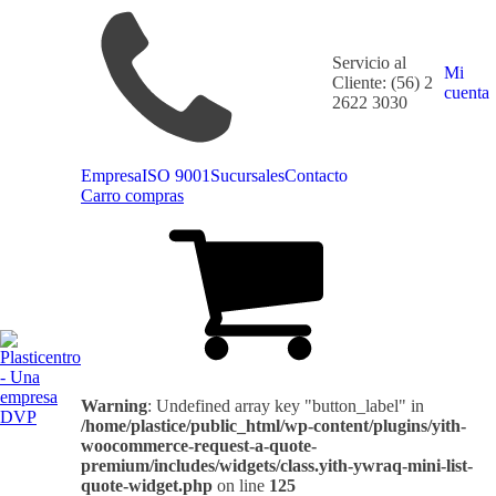
Servicio al
Mi
Cliente: (56) 2
cuenta
2622 3030
Empresa
ISO 9001
Sucursales
Contacto
Carro compras
Warning
: Undefined array key "button_label" in
/home/plastice/public_html/wp-content/plugins/yith-
woocommerce-request-a-quote-
premium/includes/widgets/class.yith-ywraq-mini-list-
quote-widget.php
on line
125