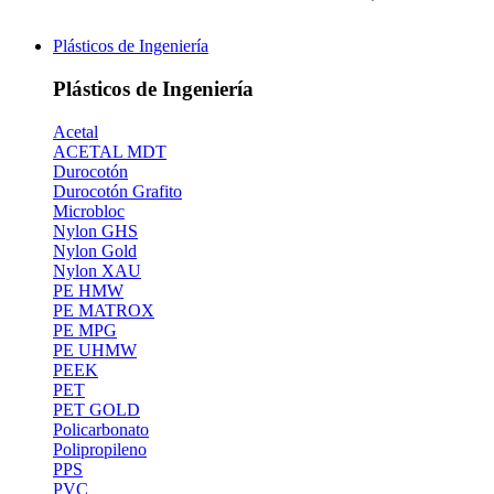
Plásticos de Ingeniería
Plásticos de Ingeniería
Acetal
ACETAL MDT
Durocotón
Durocotón Grafito
Microbloc
Nylon GHS
Nylon Gold
Nylon XAU
PE HMW
PE MATROX
PE MPG
PE UHMW
PEEK
PET
PET GOLD
Policarbonato
Polipropileno
PPS
PVC