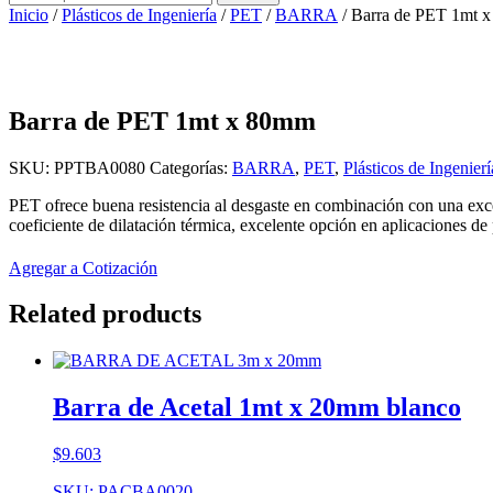
por:
Inicio
/
Plásticos de Ingeniería
/
PET
/
BARRA
/ Barra de PET 1mt 
Barra de PET 1mt x 80mm
SKU:
PPTBA0080
Categorías:
BARRA
,
PET
,
Plásticos de Ingenierí
PET ofrece buena resistencia al desgaste en combinación con una excel
coeficiente de dilatación térmica, excelente opción en aplicaciones d
Agregar a Cotización
Related products
Barra de Acetal 1mt x 20mm blanco
$
9.603
SKU: PACBA0020