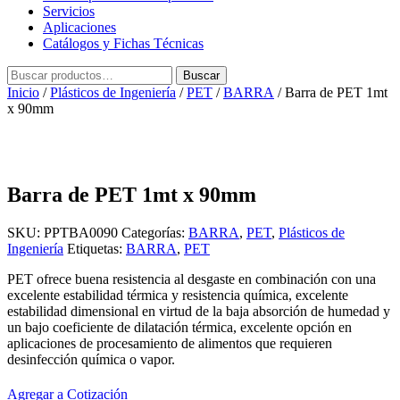
Servicios
Aplicaciones
Catálogos y Fichas Técnicas
Buscar
Buscar
por:
Inicio
/
Plásticos de Ingeniería
/
PET
/
BARRA
/ Barra de PET 1mt
x 90mm
Barra de PET 1mt x 90mm
SKU:
PPTBA0090
Categorías:
BARRA
,
PET
,
Plásticos de
Ingeniería
Etiquetas:
BARRA
,
PET
PET ofrece buena resistencia al desgaste en combinación con una
excelente estabilidad térmica y resistencia química, excelente
estabilidad dimensional en virtud de la baja absorción de humedad y
un bajo coeficiente de dilatación térmica, excelente opción en
aplicaciones de procesamiento de alimentos que requieren
desinfección química o vapor.
Agregar a Cotización