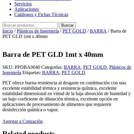
Servicios
Aplicaciones
Catálogos y Fichas Técnicas
Buscar
Buscar
por:
Inicio
/
Plásticos de Ingeniería
/
PET GOLD
/
BARRA
/ Barra de
PET GLD 1mt x 40mm
Barra de PET GLD 1mt x 40mm
SKU:
PPDBA0040
Categorías:
BARRA
,
PET GOLD
,
Plásticos de
Ingeniería
Etiquetas:
BARRA
,
PET GOLD
PET ofrece buena resistencia al desgaste en combinación con una
excelente estabilidad térmica y resistencia química, excelente
estabilidad dimensional en virtud de la baja absorción de humedad y
un bajo coeficiente de dilatación térmica, excelente opción en
aplicaciones de procesamiento de alimentos que requieren
desinfección química o vapor.
Agregar a Cotización
Related products