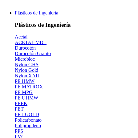
Plásticos de Ingeniería
Plásticos de Ingeniería
Acetal
ACETAL MDT
Durocotón
Durocotón Grafito
Microbloc
Nylon GHS
Nylon Gold
Nylon XAU
PE HMW
PE MATROX
PE MPG
PE UHMW
PEEK
PET
PET GOLD
Policarbonato
Polipropileno
PPS
PVC