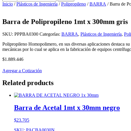
por:
Inicio
/
Plásticos de Ingeniería
/
Polipropileno
/
BARRA
/ Barra de P
Barra de Polipropileno 1mt x 300mm gris
SKU:
PPPBA0300
Categorías:
BARRA
,
Plásticos de Ingeniería
,
Pol
Polipropileno Homopolimero, en sus diversas aplicaciones destaca su 
mecánicas por lo cual se aplica en la fabricación de equipos centrífug
$
1.889.446
Agregar a Cotización
Related products
Barra de Acetal 1mt x 30mm negro
$
23.705
SKU: PACBA0030N