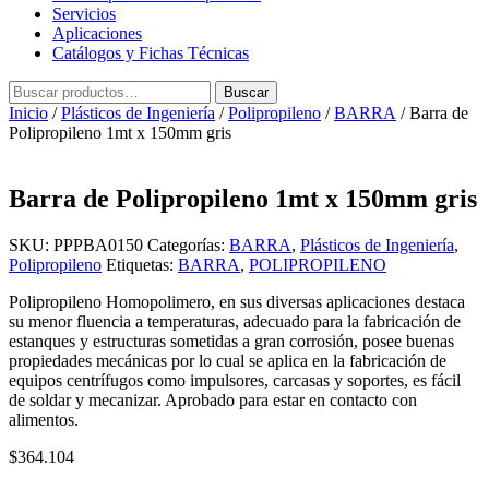
Servicios
Aplicaciones
Catálogos y Fichas Técnicas
Buscar
Buscar
por:
Inicio
/
Plásticos de Ingeniería
/
Polipropileno
/
BARRA
/ Barra de
Polipropileno 1mt x 150mm gris
Barra de Polipropileno 1mt x 150mm gris
SKU:
PPPBA0150
Categorías:
BARRA
,
Plásticos de Ingeniería
,
Polipropileno
Etiquetas:
BARRA
,
POLIPROPILENO
Polipropileno Homopolimero, en sus diversas aplicaciones destaca
su menor fluencia a temperaturas, adecuado para la fabricación de
estanques y estructuras sometidas a gran corrosión, posee buenas
propiedades mecánicas por lo cual se aplica en la fabricación de
equipos centrífugos como impulsores, carcasas y soportes, es fácil
de soldar y mecanizar. Aprobado para estar en contacto con
alimentos.
$
364.104