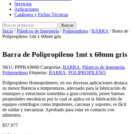
Servicios
Aplicaciones
Catálogos y Fichas Técnicas
Buscar
Buscar
por:
Inicio
/
Plásticos de Ingeniería
/
Polipropileno
/
BARRA
/ Barra de
Polipropileno 1mt x 60mm gris
Barra de Polipropileno 1mt x 60mm gris
SKU:
PPPBA0060
Categorías:
BARRA
,
Plásticos de Ingeniería
,
Polipropileno
Etiquetas:
BARRA
,
POLIPROPILENO
Polipropileno Homopolimero, en sus diversas aplicaciones destaca
su menor fluencia a temperaturas, adecuado para la fabricación de
estanques y estructuras sometidas a gran corrosión, posee buenas
propiedades mecánicas por lo cual se aplica en la fabricación de
equipos centrífugos como impulsores, carcasas y soportes, es fácil
de soldar y mecanizar. Aprobado para estar en contacto con
alimentos.
$
57.977