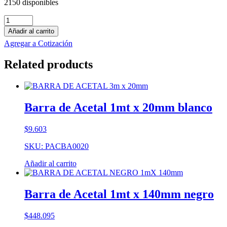
2150 disponibles
Barra
de
Añadir al carrito
Polipropileno
Agregar a Cotización
1mt
x
Related products
60mm
gris
cantidad
Barra de Acetal 1mt x 20mm blanco
$
9.603
SKU: PACBA0020
Añadir al carrito
Barra de Acetal 1mt x 140mm negro
$
448.095