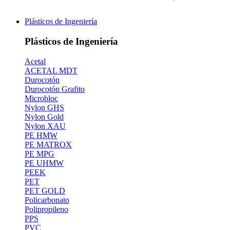
Plásticos de Ingeniería
Plásticos de Ingeniería
Acetal
ACETAL MDT
Durocotón
Durocotón Grafito
Microbloc
Nylon GHS
Nylon Gold
Nylon XAU
PE HMW
PE MATROX
PE MPG
PE UHMW
PEEK
PET
PET GOLD
Policarbonato
Polipropileno
PPS
PVC