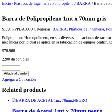
por:
Inicio
/
Plásticos de Ingeniería
/
Polipropileno
/
BARRA
/ Barra de P
Barra de Polipropileno 1mt x 70mm gris
SKU:
PPPBA0070
Categorías:
BARRA
,
Plásticos de Ingeniería
,
Pol
Polipropileno Homopolimero, en sus diversas aplicaciones destaca su 
mecánicas por lo cual se aplica en la fabricación de equipos centrífug
$
78.968
2200 disponibles
Barra
de
Añadir al carrito
Polipropileno
Agregar a Cotización
1mt
x
Related products
70mm
gris
cantidad
Barra de Acetal 1mt x 70mm negro