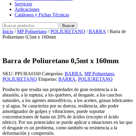
Servicios
Aplicaciones
Catálogos y Fichas Técnicas
Buscar
Buscar
por:
Inicio
/
MP Poliuretano
/
POLIURETANO
/
BARRA
/ Barra de
Poliuretano 0,5mt x 160mm
Barra de Poliuretano 0,5mt x 160mm
SKU:
PPUBA0160
Categorías:
BARRA
,
MP Poliuretano
,
POLIURETANO
Etiquetas:
BARRA
,
POLIURETANO
Producto que resalta sus propiedades de gran resistencia a la
abrasión, a la ruptura, a los quiebres, al desgaste, a los cauchos
naturales, a los agentes atmosféricos, a los aceites, grasas lubricantes
y al agua. Se caracteriza por su dureza, resiliencia, alto poder
amortiguador de golpes y vibraciones, puede soportar
concentraciones de hasta un 20% de ácidos (excepto el ácido
nítrico). Por sus potenciales se puede aplicar a situaciones en las que
el desgaste es un problema, como también su resistencia a la
deformación y compresión.