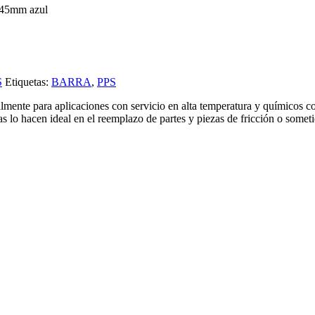
 45mm azul
S
Etiquetas:
BARRA
,
PPS
mente para aplicaciones con servicio en alta temperatura y químicos cor
as lo hacen ideal en el reemplazo de partes y piezas de fricción o someti