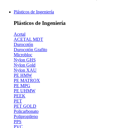
Plásticos de Ingeniería
Plásticos de Ingeniería
Acetal
ACETAL MDT
Durocotón
Durocotón Grafito
Microbloc
Nylon GHS
Nylon Gold
Nylon XAU
PE HMW
PE MATROX
PE MPG
PE UHMW
PEEK
PET
PET GOLD
Policarbonato
Polipropileno
PPS
PVC