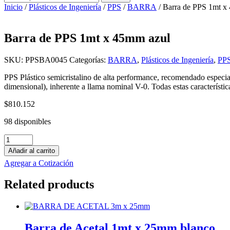
por:
Inicio
/
Plásticos de Ingeniería
/
PPS
/
BARRA
/ Barra de PPS 1mt x
Barra de PPS 1mt x 45mm azul
SKU:
PPSBA0045
Categorías:
BARRA
,
Plásticos de Ingeniería
,
PP
PPS Plástico semicristalino de alta performance, recomendado especial
dimensional), inherente a llama nominal V-0. Todas estas característic
$
810.152
98 disponibles
Barra
de
Añadir al carrito
PPS
Agregar a Cotización
1mt
x
Related products
45mm
azul
cantidad
Barra de Acetal 1mt x 25mm blanco