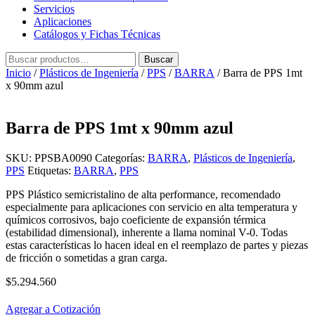
Servicios
Aplicaciones
Catálogos y Fichas Técnicas
Buscar
Buscar
por:
Inicio
/
Plásticos de Ingeniería
/
PPS
/
BARRA
/ Barra de PPS 1mt
x 90mm azul
Barra de PPS 1mt x 90mm azul
SKU:
PPSBA0090
Categorías:
BARRA
,
Plásticos de Ingeniería
,
PPS
Etiquetas:
BARRA
,
PPS
PPS Plástico semicristalino de alta performance, recomendado
especialmente para aplicaciones con servicio en alta temperatura y
químicos corrosivos, bajo coeficiente de expansión térmica
(estabilidad dimensional), inherente a llama nominal V-0. Todas
estas características lo hacen ideal en el reemplazo de partes y piezas
de fricción o sometidas a gran carga.
$
5.294.560
Agregar a Cotización