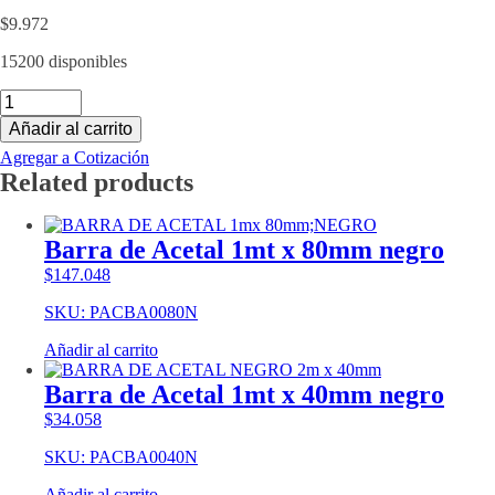
$
9.972
15200 disponibles
Barra
de
Añadir al carrito
PVC
1mt
Agregar a Cotización
x
Related products
25mm
gris
cantidad
Barra de Acetal 1mt x 80mm negro
$
147.048
SKU: PACBA0080N
Añadir al carrito
Barra de Acetal 1mt x 40mm negro
$
34.058
SKU: PACBA0040N
Añadir al carrito