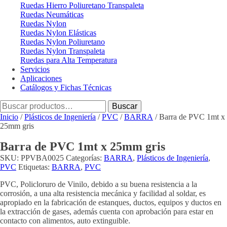
Ruedas Hierro Poliuretano Transpaleta
Ruedas Neumáticas
Ruedas Nylon
Ruedas Nylon Elásticas
Ruedas Nylon Poliuretano
Ruedas Nylon Transpaleta
Ruedas para Alta Temperatura
Servicios
Aplicaciones
Catálogos y Fichas Técnicas
Buscar
Buscar
por:
Inicio
/
Plásticos de Ingeniería
/
PVC
/
BARRA
/ Barra de PVC 1mt x
25mm gris
Barra de PVC 1mt x 25mm gris
SKU:
PPVBA0025
Categorías:
BARRA
,
Plásticos de Ingeniería
,
PVC
Etiquetas:
BARRA
,
PVC
PVC, Policloruro de Vinilo, debido a su buena resistencia a la
corrosión, a una alta resistencia mecánica y facilidad al soldar, es
apropiado en la fabricación de estanques, ductos, equipos y ductos en
la extracción de gases, además cuenta con aprobación para estar en
contacto con alimentos, auto extinguible.