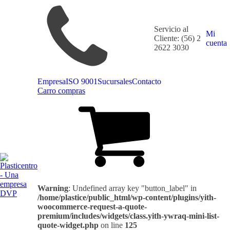
Servicio al
Mi
Cliente: (56) 2
cuenta
2622 3030
Empresa
ISO 9001
Sucursales
Contacto
Carro compras
Warning
: Undefined array key "button_label" in
/home/plastice/public_html/wp-content/plugins/yith-
woocommerce-request-a-quote-
premium/includes/widgets/class.yith-ywraq-mini-list-
quote-widget.php
on line
125