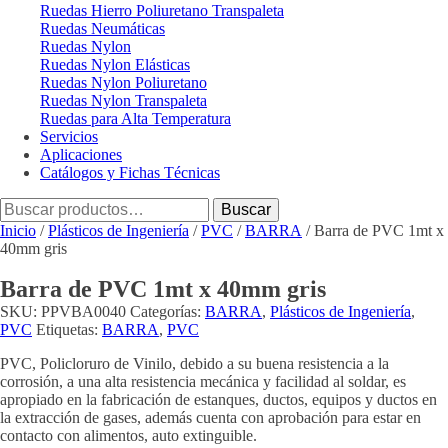
Ruedas Hierro Poliuretano Transpaleta
Ruedas Neumáticas
Ruedas Nylon
Ruedas Nylon Elásticas
Ruedas Nylon Poliuretano
Ruedas Nylon Transpaleta
Ruedas para Alta Temperatura
Servicios
Aplicaciones
Catálogos y Fichas Técnicas
Buscar
Buscar
por:
Inicio
/
Plásticos de Ingeniería
/
PVC
/
BARRA
/ Barra de PVC 1mt x
40mm gris
Barra de PVC 1mt x 40mm gris
SKU:
PPVBA0040
Categorías:
BARRA
,
Plásticos de Ingeniería
,
PVC
Etiquetas:
BARRA
,
PVC
PVC, Policloruro de Vinilo, debido a su buena resistencia a la
corrosión, a una alta resistencia mecánica y facilidad al soldar, es
apropiado en la fabricación de estanques, ductos, equipos y ductos en
la extracción de gases, además cuenta con aprobación para estar en
contacto con alimentos, auto extinguible.