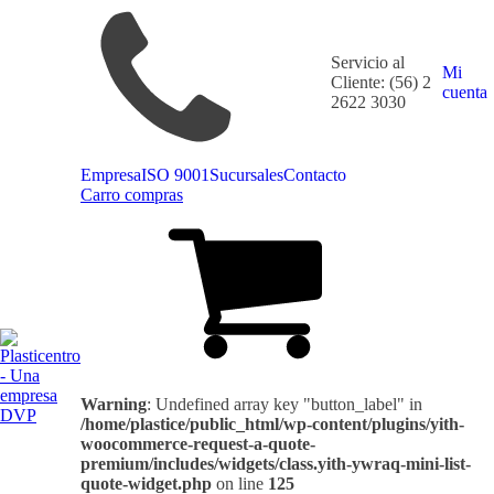
Servicio al
Mi
Cliente: (56) 2
cuenta
2622 3030
Empresa
ISO 9001
Sucursales
Contacto
Carro compras
Warning
: Undefined array key "button_label" in
/home/plastice/public_html/wp-content/plugins/yith-
woocommerce-request-a-quote-
premium/includes/widgets/class.yith-ywraq-mini-list-
quote-widget.php
on line
125