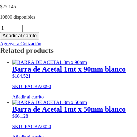
$
25.145
10800 disponibles
Barra
de
Añadir al carrito
PVC
1mt
Agregar a Cotización
x
Related products
40mm
gris
cantidad
Barra de Acetal 1mt x 90mm blanco
$
184.521
SKU: PACBA0090
Añadir al carrito
Barra de Acetal 1mt x 50mm blanco
$
66.128
SKU: PACBA0050
Añadir al carrito