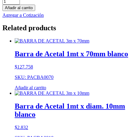
Barra
de
Añadir al carrito
PVC
Agregar a Cotización
1mt
x
Related products
80mm
gris
cantidad
Barra de Acetal 1mt x 70mm blanco
$
127.758
SKU: PACBA0070
Añadir al carrito
Barra de Acetal 1mt x diam. 10mm
blanco
$
2.832