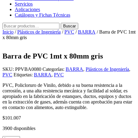
Servicios
Aplicaciones
Catálogos y Fichas Técnicas
Buscar
Buscar
por:
Inicio
/
Plásticos de Ingeniería
/
PVC
/
BARRA
/ Barra de PVC 1mt
x 80mm gris
Barra de PVC 1mt x 80mm gris
SKU:
PPVBA0080
Categorías:
BARRA
,
Plásticos de Ingeniería
,
PVC
Etiquetas:
BARRA
,
PVC
PVC, Policloruro de Vinilo, debido a su buena resistencia a la
corrosión, a una alta resistencia mecánica y facilidad al soldar, es
apropiado en la fabricación de estanques, ductos, equipos y ductos
en la extracción de gases, además cuenta con aprobación para estar
en contacto con alimentos, auto extinguible.
$
101.007
3900 disponibles