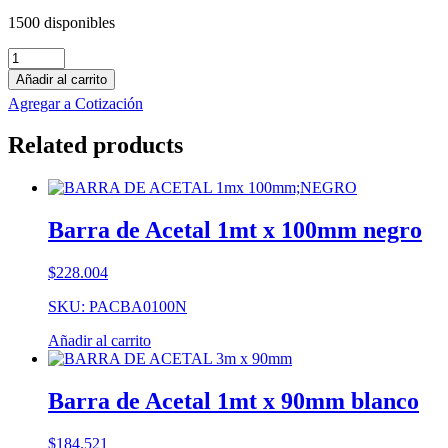
1500 disponibles
Barra
de
Añadir al carrito
Technyl
Agregar a Cotización
1mt
x
Related products
180mm
blanco
cantidad
Barra de Acetal 1mt x 100mm negro
$
228.004
SKU: PACBA0100N
Añadir al carrito
Barra de Acetal 1mt x 90mm blanco
$
184.521