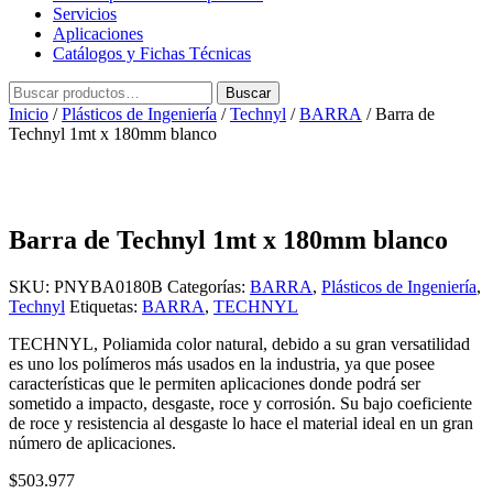
Servicios
Aplicaciones
Catálogos y Fichas Técnicas
Buscar
Buscar
por:
Inicio
/
Plásticos de Ingeniería
/
Technyl
/
BARRA
/ Barra de
Technyl 1mt x 180mm blanco
Barra de Technyl 1mt x 180mm blanco
SKU:
PNYBA0180B
Categorías:
BARRA
,
Plásticos de Ingeniería
,
Technyl
Etiquetas:
BARRA
,
TECHNYL
TECHNYL, Poliamida color natural, debido a su gran versatilidad
es uno los polímeros más usados en la industria, ya que posee
características que le permiten aplicaciones donde podrá ser
sometido a impacto, desgaste, roce y corrosión. Su bajo coeficiente
de roce y resistencia al desgaste lo hace el material ideal en un gran
número de aplicaciones.
$
503.977