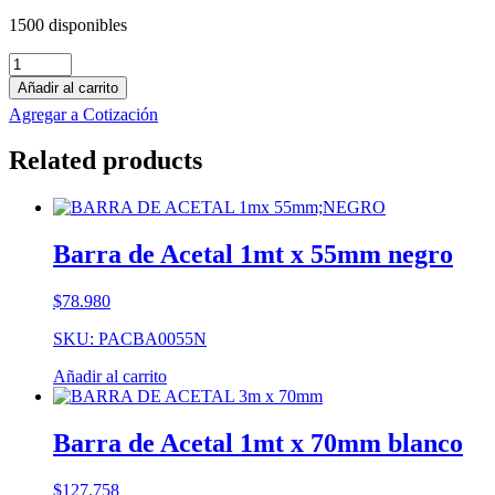
1500 disponibles
Barra
de
Añadir al carrito
Technyl
Agregar a Cotización
1mt
x
Related products
200mm
blanco
cantidad
Barra de Acetal 1mt x 55mm negro
$
78.980
SKU: PACBA0055N
Añadir al carrito
Barra de Acetal 1mt x 70mm blanco
$
127.758