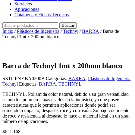
Servicios
Aplicaciones
Catálogos y Fichas Técnicas
Buscar
Buscar
por:
Inicio
/
Plásticos de Ingeniería
/
Technyl
/
BARRA
/ Barra de
Technyl 1mt x 200mm blanco
Barra de Technyl 1mt x 200mm blanco
SKU:
PNYBA0200B
Categorías:
BARRA
,
Plásticos de Ingeniería
,
Technyl
Etiquetas:
BARRA
,
TECHNYL
TECHNYL, Poliamida color natural, debido a su gran versatilidad
es uno los polímeros más usados en la industria, ya que posee
características que le permiten aplicaciones donde podrá ser
sometido a impacto, desgaste, roce y corrosión. Su bajo coeficiente
de roce y resistencia al desgaste lo hace el material ideal en un gran
número de aplicaciones.
$
621.168