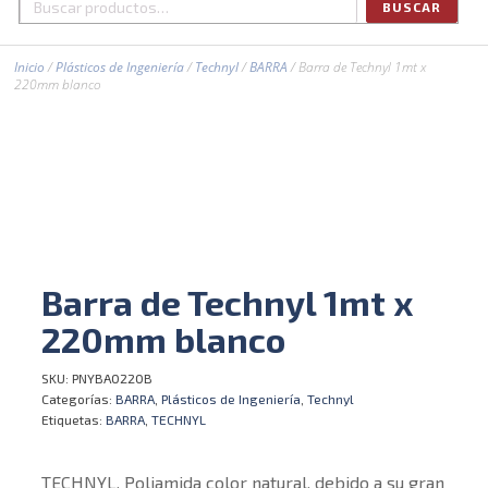
BUSCAR
Buscar
por:
Inicio
/
Plásticos de Ingeniería
/
Technyl
/
BARRA
/ Barra de Technyl 1mt x
220mm blanco
Barra de Technyl 1mt x
220mm blanco
SKU:
PNYBA0220B
Categorías:
BARRA
,
Plásticos de Ingeniería
,
Technyl
Etiquetas:
BARRA
,
TECHNYL
TECHNYL, Poliamida color natural, debido a su gran