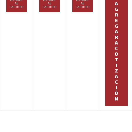
A
AL
AL
AL
CARRITO
CARRITO
CARRITO
G
R
E
G
A
R
A
C
O
T
I
Z
A
C
I
Ó
N