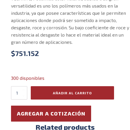
versatilidad es uno los polímeros más usados en la
industria, ya que posee características que le permiten
aplicaciones donde podrá ser sometido a impacto,
desgaste, roce y corrosión. Su bajo coeficiente de roce y
resistencia al desgaste lo hace el material ideal en un
gran número de aplicaciones.
$
751.152
300 disponibles
Barra
AÑADIR AL CARRITO
de
Technyl
1mt
AGREGAR A COTIZACIÓN
x
220mm
blanco
Related products
cantidad