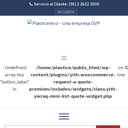
Servicio al Cliente: (56) 2 2622 3030
MI CUENTA
: Undefined
/home/plastice/public_html/wp-
on
1
array key
content/plugins/yith-woocommerce-
line
"button_label"
request-a-quote-
in
premium/includes/widgets/class.yith-
ywraq-mini-list-quote-widget.php