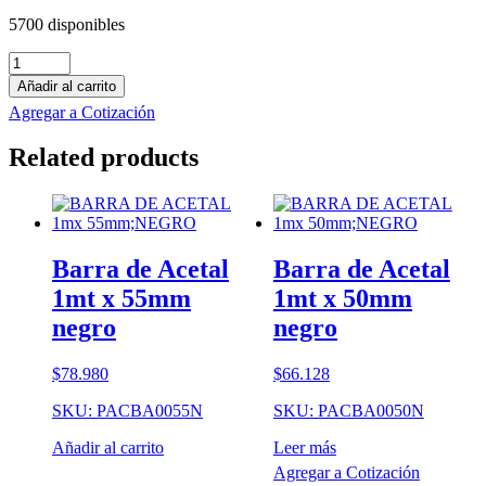
5700 disponibles
Barra
de
Añadir al carrito
Technyl
Agregar a Cotización
1mt
x
Related products
56mm
blanco
cantidad
Barra de Acetal
Barra de Acetal
1mt x 55mm
1mt x 50mm
negro
negro
$
78.980
$
66.128
SKU: PACBA0055N
SKU: PACBA0050N
Añadir al carrito
Leer más
Agregar a Cotización