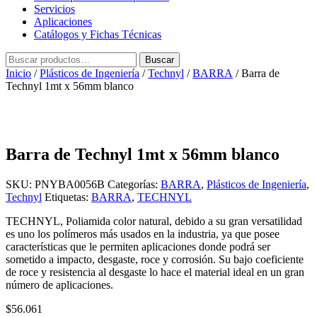
Servicios
Aplicaciones
Catálogos y Fichas Técnicas
Buscar
Buscar
por:
Inicio
/
Plásticos de Ingeniería
/
Technyl
/
BARRA
/ Barra de
Technyl 1mt x 56mm blanco
Barra de Technyl 1mt x 56mm blanco
SKU:
PNYBA0056B
Categorías:
BARRA
,
Plásticos de Ingeniería
,
Technyl
Etiquetas:
BARRA
,
TECHNYL
TECHNYL, Poliamida color natural, debido a su gran versatilidad
es uno los polímeros más usados en la industria, ya que posee
características que le permiten aplicaciones donde podrá ser
sometido a impacto, desgaste, roce y corrosión. Su bajo coeficiente
de roce y resistencia al desgaste lo hace el material ideal en un gran
número de aplicaciones.
$
56.061