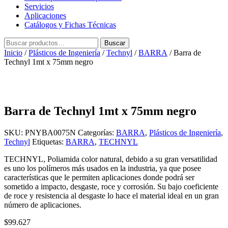
Servicios
Aplicaciones
Catálogos y Fichas Técnicas
Buscar
Buscar
por:
Inicio
/
Plásticos de Ingeniería
/
Technyl
/
BARRA
/ Barra de
Technyl 1mt x 75mm negro
Barra de Technyl 1mt x 75mm negro
SKU:
PNYBA0075N
Categorías:
BARRA
,
Plásticos de Ingeniería
,
Technyl
Etiquetas:
BARRA
,
TECHNYL
TECHNYL, Poliamida color natural, debido a su gran versatilidad
es uno los polímeros más usados en la industria, ya que posee
características que le permiten aplicaciones donde podrá ser
sometido a impacto, desgaste, roce y corrosión. Su bajo coeficiente
de roce y resistencia al desgaste lo hace el material ideal en un gran
número de aplicaciones.
$
99.627