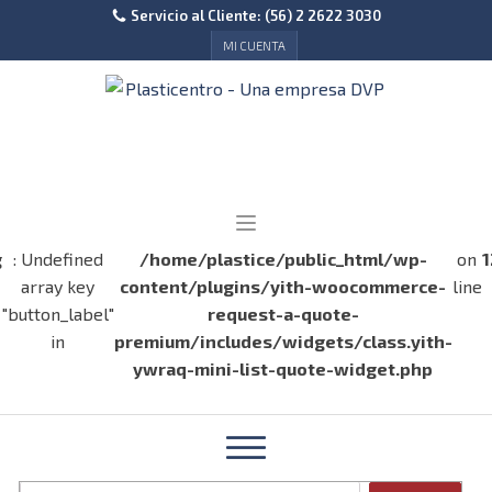
Servicio al Cliente: (56) 2 2622 3030
MI CUENTA
g
: Undefined
/home/plastice/public_html/wp-
on
1
array key
content/plugins/yith-woocommerce-
line
"button_label"
request-a-quote-
in
premium/includes/widgets/class.yith-
ywraq-mini-list-quote-widget.php