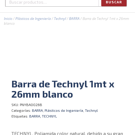
BUSCAR
Buscar
por:
Inicio
/
Plásticos de Ingeniería
/
Technyl
/
BARRA
/ Barra de Technyl 1mt x 26mm
blanco
Barra de Technyl 1mt x
26mm blanco
SKU:
PNYBA0026B
Categorías:
BARRA
,
Plásticos de Ingeniería
,
Technyl
Etiquetas:
BARRA
,
TECHNYL
TECHNYL, Poliamida color natural, debido a su gran