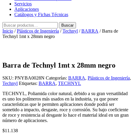
Servicios
Aplicaciones
Catálogos y Fichas Técnicas
Buscar
Buscar
por:
Inicio
/
Plásticos de Ingeniería
/
Technyl
/
BARRA
/ Barra de
Technyl 1mt x 28mm negro
Barra de Technyl 1mt x 28mm negro
SKU:
PNYBA0028N
Categorías:
BARRA
,
Plásticos de Ingeniería
,
Technyl
Etiquetas:
BARRA
,
TECHNYL
TECHNYL, Poliamida color natural, debido a su gran versatilidad
es uno los polímeros más usados en la industria, ya que posee
características que le permiten aplicaciones donde podrá ser
sometido a impacto, desgaste, roce y corrosión. Su bajo coeficiente
de roce y resistencia al desgaste lo hace el material ideal en un gran
número de aplicaciones.
$
11.138