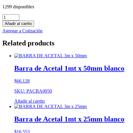
1299 disponibles
Barra
de
Añadir al carrito
Technyl
Agregar a Cotización
1mt
x
Related products
32mm
negro
cantidad
Barra de Acetal 1mt x 50mm blanco
$
66.128
SKU: PACBA0050
Añadir al carrito
Barra de Acetal 1mt x 25mm blanco
$
16.553