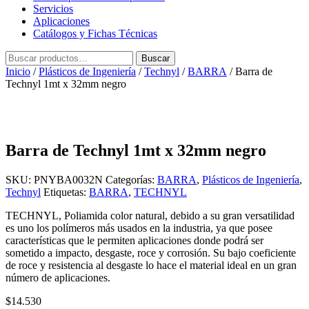
Servicios
Aplicaciones
Catálogos y Fichas Técnicas
Buscar
Buscar
por:
Inicio
/
Plásticos de Ingeniería
/
Technyl
/
BARRA
/ Barra de
Technyl 1mt x 32mm negro
Barra de Technyl 1mt x 32mm negro
SKU:
PNYBA0032N
Categorías:
BARRA
,
Plásticos de Ingeniería
,
Technyl
Etiquetas:
BARRA
,
TECHNYL
TECHNYL, Poliamida color natural, debido a su gran versatilidad
es uno los polímeros más usados en la industria, ya que posee
características que le permiten aplicaciones donde podrá ser
sometido a impacto, desgaste, roce y corrosión. Su bajo coeficiente
de roce y resistencia al desgaste lo hace el material ideal en un gran
número de aplicaciones.
$
14.530