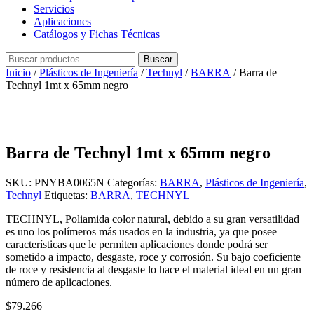
Servicios
Aplicaciones
Catálogos y Fichas Técnicas
Buscar
Buscar
por:
Inicio
/
Plásticos de Ingeniería
/
Technyl
/
BARRA
/ Barra de
Technyl 1mt x 65mm negro
Barra de Technyl 1mt x 65mm negro
SKU:
PNYBA0065N
Categorías:
BARRA
,
Plásticos de Ingeniería
,
Technyl
Etiquetas:
BARRA
,
TECHNYL
TECHNYL, Poliamida color natural, debido a su gran versatilidad
es uno los polímeros más usados en la industria, ya que posee
características que le permiten aplicaciones donde podrá ser
sometido a impacto, desgaste, roce y corrosión. Su bajo coeficiente
de roce y resistencia al desgaste lo hace el material ideal en un gran
número de aplicaciones.
$
79.266