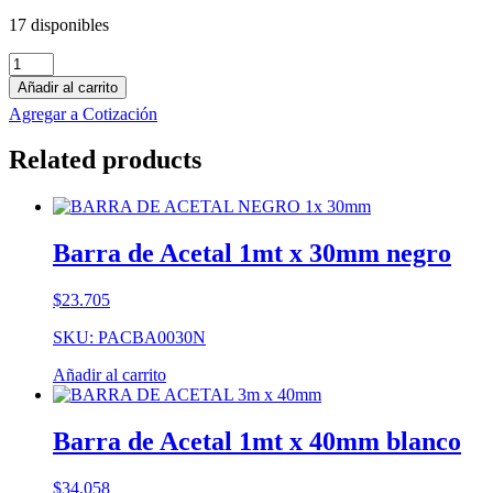
17 disponibles
Barra
de
Añadir al carrito
Technyl
Agregar a Cotización
1mt
x
Related products
65mm
negro
cantidad
Barra de Acetal 1mt x 30mm negro
$
23.705
SKU: PACBA0030N
Añadir al carrito
Barra de Acetal 1mt x 40mm blanco
$
34.058