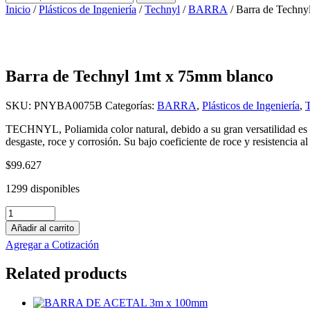
por:
Inicio
/
Plásticos de Ingeniería
/
Technyl
/
BARRA
/ Barra de Techny
Barra de Technyl 1mt x 75mm blanco
SKU:
PNYBA0075B
Categorías:
BARRA
,
Plásticos de Ingeniería
,
TECHNYL, Poliamida color natural, debido a su gran versatilidad es u
desgaste, roce y corrosión. Su bajo coeficiente de roce y resistencia a
$
99.627
1299 disponibles
Barra
de
Añadir al carrito
Technyl
Agregar a Cotización
1mt
x
Related products
75mm
blanco
cantidad