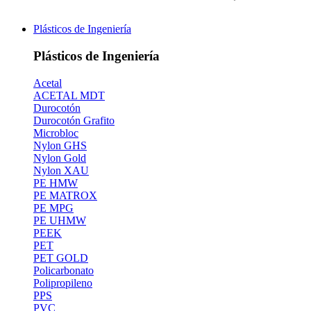
Plásticos de Ingeniería
Plásticos de Ingeniería
Acetal
ACETAL MDT
Durocotón
Durocotón Grafito
Microbloc
Nylon GHS
Nylon Gold
Nylon XAU
PE HMW
PE MATROX
PE MPG
PE UHMW
PEEK
PET
PET GOLD
Policarbonato
Polipropileno
PPS
PVC