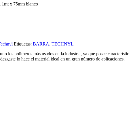
l 1mt x 75mm blanco
Technyl
Etiquetas:
BARRA
,
TECHNYL
no los polímeros más usados en la industria, ya que posee característi
l desgaste lo hace el material ideal en un gran número de aplicaciones.