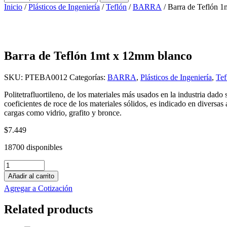
por:
Inicio
/
Plásticos de Ingeniería
/
Teflón
/
BARRA
/ Barra de Teflón 
Barra de Teflón 1mt x 12mm blanco
SKU:
PTEBA0012
Categorías:
BARRA
,
Plásticos de Ingeniería
,
Tef
Politetrafluortileno, de los materiales más usados en la industria dado
coeficientes de roce de los materiales sólidos, es indicado en diversa
cargas como vidrio, grafito y bronce.
$
7.449
18700 disponibles
Barra
de
Añadir al carrito
Teflón
Agregar a Cotización
1mt
x
Related products
12mm
blanco