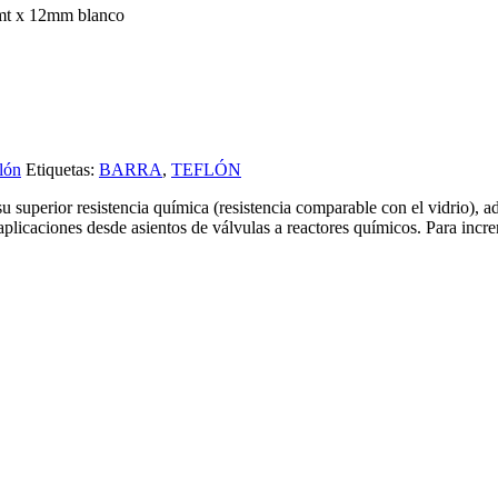
1mt x 12mm blanco
lón
Etiquetas:
BARRA
,
TEFLÓN
 su superior resistencia química (resistencia comparable con el vidrio), a
s aplicaciones desde asientos de válvulas a reactores químicos. Para in