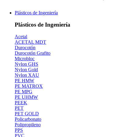
Plásticos de Ingeniería
Plásticos de Ingeniería
Acetal
ACETAL MDT
Durocotón
Durocotón Grafito
Microbloc
Nylon GHS
Nylon Gold
Nylon XAU
PE HMW
PE MATROX
PE MPG
PE UHMW
PEEK
PET
PET GOLD
Policarbonato
Polipropileno
PPS
PVC