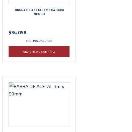
BARRA DE ACETAL 1MT X 40MM
NEGRO
$
34.058
SKU: PACBA0040N
AÑADIR AL CARRITO