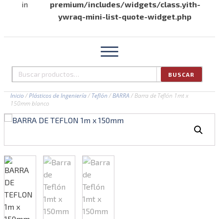
in
premium/includes/widgets/class.yith-
ywraq-mini-list-quote-widget.php
BUSCAR
Buscar
por:
Inicio
/
Plásticos de Ingeniería
/
Teflón
/
BARRA
/ Barra de Teflón 1mt x
150mm blanco