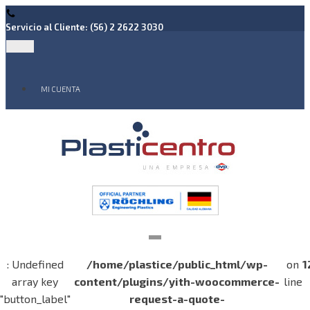
Servicio al Cliente: (56) 2 2622 3030
MI CUENTA
: Undefined
/home/plastice/public_html/wp-
on
1
array key
content/plugins/yith-woocommerce-
line
"button_label"
request-a-quote-