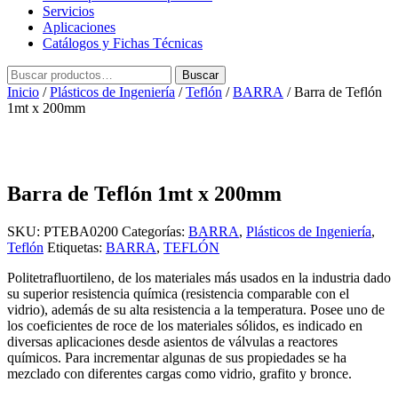
Servicios
Aplicaciones
Catálogos y Fichas Técnicas
Buscar
Buscar
por:
Inicio
/
Plásticos de Ingeniería
/
Teflón
/
BARRA
/ Barra de Teflón
1mt x 200mm
Barra de Teflón 1mt x 200mm
SKU:
PTEBA0200
Categorías:
BARRA
,
Plásticos de Ingeniería
,
Teflón
Etiquetas:
BARRA
,
TEFLÓN
Politetrafluortileno, de los materiales más usados en la industria dado
su superior resistencia química (resistencia comparable con el
vidrio), además de su alta resistencia a la temperatura. Posee uno de
los coeficientes de roce de los materiales sólidos, es indicado en
diversas aplicaciones desde asientos de válvulas a reactores
químicos. Para incrementar algunas de sus propiedades se ha
mezclado con diferentes cargas como vidrio, grafito y bronce.