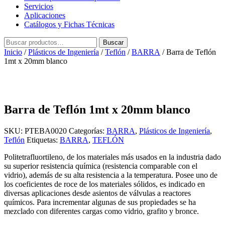
Servicios
Aplicaciones
Catálogos y Fichas Técnicas
Buscar
Buscar
por:
Inicio
/
Plásticos de Ingeniería
/
Teflón
/
BARRA
/ Barra de Teflón
1mt x 20mm blanco
Barra de Teflón 1mt x 20mm blanco
SKU:
PTEBA0020
Categorías:
BARRA
,
Plásticos de Ingeniería
,
Teflón
Etiquetas:
BARRA
,
TEFLÓN
Politetrafluortileno, de los materiales más usados en la industria dado
su superior resistencia química (resistencia comparable con el
vidrio), además de su alta resistencia a la temperatura. Posee uno de
los coeficientes de roce de los materiales sólidos, es indicado en
diversas aplicaciones desde asientos de válvulas a reactores
químicos. Para incrementar algunas de sus propiedades se ha
mezclado con diferentes cargas como vidrio, grafito y bronce.