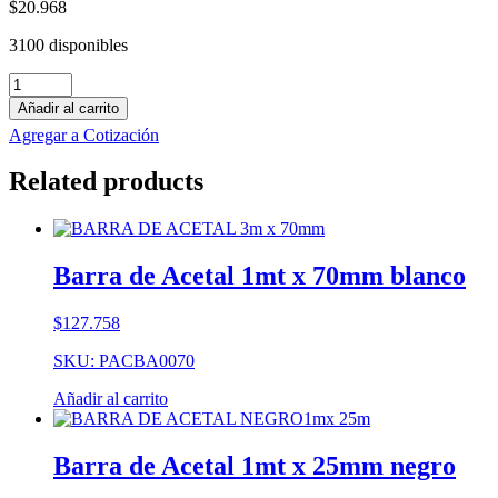
$
20.968
3100 disponibles
Barra
de
Añadir al carrito
Teflón
Agregar a Cotización
1mt
x
Related products
20mm
blanco
cantidad
Barra de Acetal 1mt x 70mm blanco
$
127.758
SKU: PACBA0070
Añadir al carrito
Barra de Acetal 1mt x 25mm negro