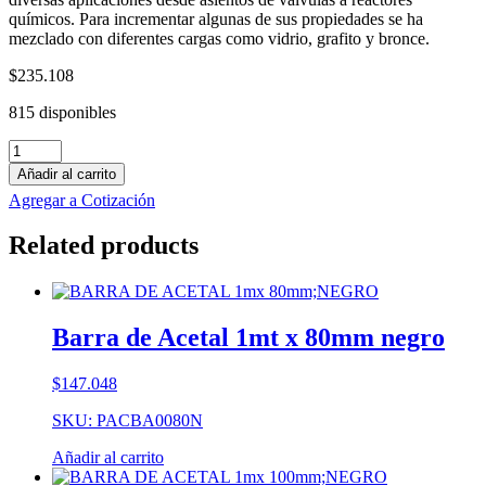
químicos. Para incrementar algunas de sus propiedades se ha
mezclado con diferentes cargas como vidrio, grafito y bronce.
$
235.108
815 disponibles
Barra
de
Añadir al carrito
Teflón
Agregar a Cotización
Fibra
de
Related products
Vidrio
1mt
x
55mm
blanco
Barra de Acetal 1mt x 80mm negro
cantidad
$
147.048
SKU: PACBA0080N
Añadir al carrito