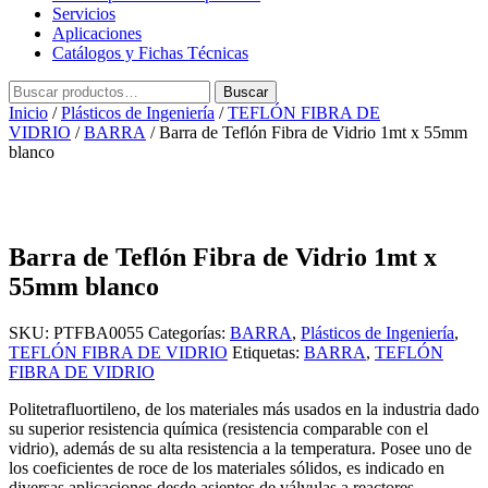
Servicios
Aplicaciones
Catálogos y Fichas Técnicas
Buscar
Buscar
por:
Inicio
/
Plásticos de Ingeniería
/
TEFLÓN FIBRA DE
VIDRIO
/
BARRA
/ Barra de Teflón Fibra de Vidrio 1mt x 55mm
blanco
Barra de Teflón Fibra de Vidrio 1mt x
55mm blanco
SKU:
PTFBA0055
Categorías:
BARRA
,
Plásticos de Ingeniería
,
TEFLÓN FIBRA DE VIDRIO
Etiquetas:
BARRA
,
TEFLÓN
FIBRA DE VIDRIO
Politetrafluortileno, de los materiales más usados en la industria dado
su superior resistencia química (resistencia comparable con el
vidrio), además de su alta resistencia a la temperatura. Posee uno de
los coeficientes de roce de los materiales sólidos, es indicado en
diversas aplicaciones desde asientos de válvulas a reactores