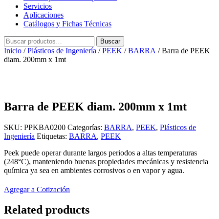
Servicios
Aplicaciones
Catálogos y Fichas Técnicas
Buscar
Buscar
por:
Inicio
/
Plásticos de Ingeniería
/
PEEK
/
BARRA
/ Barra de PEEK
diam. 200mm x 1mt
Barra de PEEK diam. 200mm x 1mt
SKU:
PPKBA0200
Categorías:
BARRA
,
PEEK
,
Plásticos de
Ingeniería
Etiquetas:
BARRA
,
PEEK
Peek puede operar durante largos periodos a altas temperaturas
(248°C), manteniendo buenas propiedades mecánicas y resistencia
química ya sea en ambientes corrosivos o en vapor y agua.
Agregar a Cotización
Related products