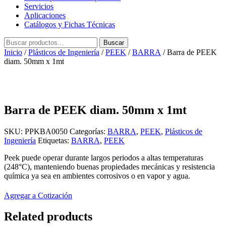
Servicios
Aplicaciones
Catálogos y Fichas Técnicas
Buscar
Buscar
por:
Inicio
/
Plásticos de Ingeniería
/
PEEK
/
BARRA
/ Barra de PEEK
diam. 50mm x 1mt
Barra de PEEK diam. 50mm x 1mt
SKU:
PPKBA0050
Categorías:
BARRA
,
PEEK
,
Plásticos de
Ingeniería
Etiquetas:
BARRA
,
PEEK
Peek puede operar durante largos periodos a altas temperaturas
(248°C), manteniendo buenas propiedades mecánicas y resistencia
química ya sea en ambientes corrosivos o en vapor y agua.
Agregar a Cotización
Related products