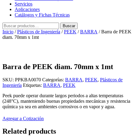
Servicios
Aplicaciones
Catálogos y Fichas Técnicas
Buscar
Buscar
por:
Inicio
/
Plásticos de Ingeniería
/
PEEK
/
BARRA
/ Barra de PEEK
diam. 70mm x 1mt
Barra de PEEK diam. 70mm x 1mt
SKU:
PPKBA0070
Categorías:
BARRA
,
PEEK
,
Plásticos de
Ingeniería
Etiquetas:
BARRA
,
PEEK
Peek puede operar durante largos periodos a altas temperaturas
(248°C), manteniendo buenas propiedades mecánicas y resistencia
química ya sea en ambientes corrosivos o en vapor y agua.
Agregar a Cotización
Related products