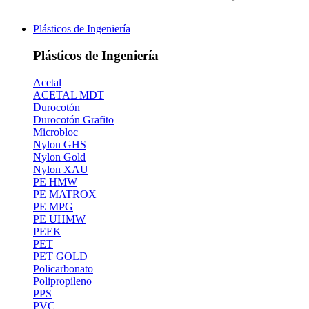
Plásticos de Ingeniería
Plásticos de Ingeniería
Acetal
ACETAL MDT
Durocotón
Durocotón Grafito
Microbloc
Nylon GHS
Nylon Gold
Nylon XAU
PE HMW
PE MATROX
PE MPG
PE UHMW
PEEK
PET
PET GOLD
Policarbonato
Polipropileno
PPS
PVC