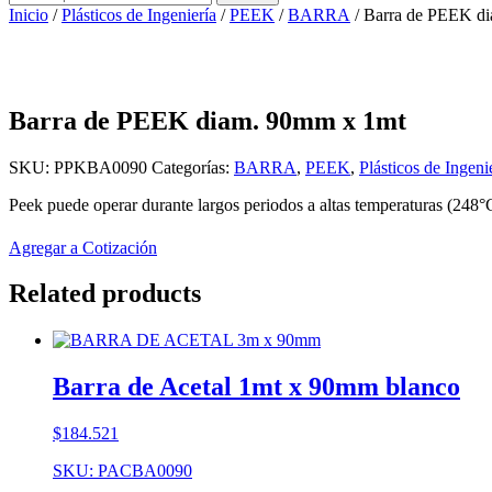
por:
Inicio
/
Plásticos de Ingeniería
/
PEEK
/
BARRA
/ Barra de PEEK d
Barra de PEEK diam. 90mm x 1mt
SKU:
PPKBA0090
Categorías:
BARRA
,
PEEK
,
Plásticos de Ingeni
Peek puede operar durante largos periodos a altas temperaturas (248°
Agregar a Cotización
Related products
Barra de Acetal 1mt x 90mm blanco
$
184.521
SKU: PACBA0090