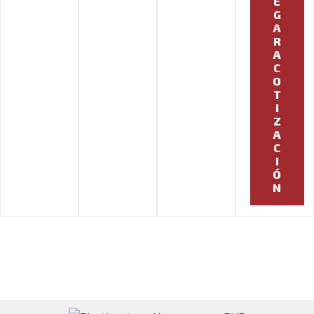
E
G
A
R
A
C
O
T
I
Z
A
C
I
Ó
N