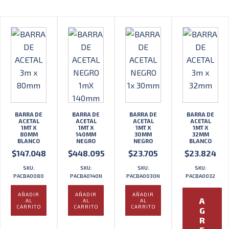
BARRA DE
BARRA DE
BARRA DE
BARRA DE
ACETAL
ACETAL
ACETAL
ACETAL
1MT X
1MT X
1MT X
1MT X
80MM
140MM
30MM
32MM
BLANCO
NEGRO
NEGRO
BLANCO
$
147.048
$
448.095
$
23.705
$
23.824
SKU:
SKU:
SKU:
SKU:
PACBA0080
PACBA0140N
PACBA0030N
PACBA0032
AÑADIR
AÑADIR
AÑADIR
A
AL
AL
AL
CARRITO
CARRITO
CARRITO
G
R