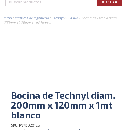
BUSCAR
Buscar
por:
Inicio
/
Plásticos de Ingeniería
/
Technyl
/
BOCINA
/ Bocina de Technyl diam.
200mm x 120mm x 1mt blanco
Bocina de Technyl diam.
200mm x 120mm x 1mt
blanco
SKU:
PNYBO2012B