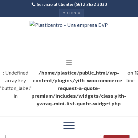
Servicio al Cliente: (56) 2 2622 3030
MI CUENTA
: Undefined
/home/plastice/public_html/wp-
on
1
array key
content/plugins/yith-woocommerce-
line
"button_label"
request-a-quote-
in
premium/includes/widgets/class.yith-
ywraq-mini-list-quote-widget.php