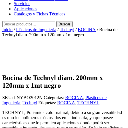
Servicios
Aplicaciones
Catálogos y Fichas Técnicas
Buscar
Buscar
por:
Inicio
/
Plásticos de Ingeniería
/
Technyl
/
BOCINA
/ Bocina de
Technyl diam. 200mm x 120mm x 1mt negro
Bocina de Technyl diam. 200mm x
120mm x 1mt negro
SKU:
PNYBO2012N
Categorías:
BOCINA
,
Plásticos de
Ingeniería
,
Technyl
Etiquetas:
BOCINA
,
TECHNYL
TECHNYL, Poliamida color natural, debido a su gran versatilidad
es uno los polímeros más usados en la industria, ya que posee
características que le permiten aplicaciones donde podrá ser
sometido a impacto, desgaste, roce y corrosión. Su bajo coeficiente