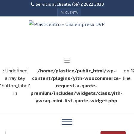
Servicio al Cliente: (56) 2 2622 3030
MI CUENTA
: Undefined
/home/plastice/public_html/wp-
on
1
array key
content/plugins/yith-woocommerce-
line
"button_label"
request-a-quote-
in
premium/includes/widgets/class.yith-
ywraq-mini-list-quote-widget.php