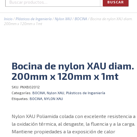
BUSCAR
Buscar
por:
Inicio
/
Plásticos de Ingeniería
/
Nylon XAU
/
BOCINA
/ Bocina de nylon XAU diam.
200mm x 120mm x 1mt
Bocina de nylon XAU diam.
200mm x 120mm x 1mt
SKU:
PNXBO2012
Categorías:
BOCINA
,
Nylon XAU
,
Plásticos de Ingeniería
Etiquetas:
BOCINA
,
NYLON XAU
Nylon XAU Poliamida colada con excelente resistencia a
la oxidación térmica, al desgaste, la fluencia y a la carga.
Mantiene propiedades a la exposición de calor