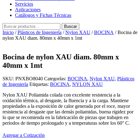
Servicios
Aplicaciones
Catálogos y Fichas Técnicas
Buscar
Buscar
por:
Inicio
/
Plásticos de Ingeniería
/
Nylon XAU
/
BOCINA
/ Bocina de
nylon XAU diam. 80mm x 40mm x 1mt
Bocina de nylon XAU diam. 80mm x
40mm x 1mt
SKU:
PNXBO8040
Categorías:
BOCINA
,
Nylon XAU
,
Plásticos
de Ingeniería
Etiquetas:
BOCINA
,
NYLON XAU
Nylon XAU Poliamida colada con excelente resistencia a la
oxidación térmica, al desgaste, la fluencia y a la carga. Mantiene
propiedades a la exposición de calor generada por el roce, mayor
resistencia al desgaste que las demás poliamidas, buena rigidez por
lo que se recomienda en la fabricación de piezas que trabajen en
periodos de tiempo prolongado y a temperaturas sobre los 60° C.
Agregar a Cotización