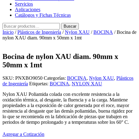
Servicios
Aplicaciones
Catálogos y Fichas Técnicas
Buscar
Buscar
por:
Inicio
/
Plásticos de Ingeniería
/
Nylon XAU
/
BOCINA
/ Bocina de
nylon XAU diam. 90mm x 50mm x 1mt
Bocina de nylon XAU diam. 90mm x
50mm x 1mt
SKU:
PNXBO9050
Categorías:
BOCINA
,
Nylon XAU
,
Plásticos
de Ingeniería
Etiquetas:
BOCINA
,
NYLON XAU
Nylon XAU Poliamida colada con excelente resistencia a la
oxidación térmica, al desgaste, la fluencia y a la carga. Mantiene
propiedades a la exposición de calor generada por el roce, mayor
resistencia al desgaste que las demás poliamidas, buena rigidez por
lo que se recomienda en la fabricación de piezas que trabajen en
periodos de tiempo prolongado y a temperaturas sobre los 60° C.
Agregar a Cotización